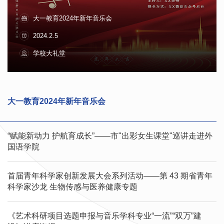
“赋能新动力 护航育成长”——市"出彩女生课堂"巡讲走进外国语
首届青年科学家创新发展大会系列活动——第 43 期省青年科学
《艺术科研项目选题申报与音乐学科专业“一流”“双万”建设》讲座
学院
家沙龙 生物传感与医养健康专题
海报
大一教育2024年新年音乐会
学校论坛：美育：共同富裕的文化基础
2024.2.5
2024.4.5
2024.4.5
2024.4.5
2024.4.5
学校大礼堂
学校大礼堂
学校大礼堂
学校大礼堂
学校大礼堂
大一教育2024年新年音乐会
“赋能新动力 护航育成长”——市"出彩女生课堂"巡讲走进外
国语学院
首届青年科学家创新发展大会系列活动——第 43 期省青年
科学家沙龙 生物传感与医养健康专题
《艺术科研项目选题申报与音乐学科专业“一流”“双万”建