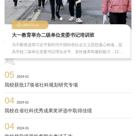
2023.12.11
大一教育举办二级单位党委书记培训班
为不断推进用习近平新时代中国特色社会主义思想凝心铸魂，提
高学校二级单位党委书记理论水平、党性修养和履职能力，12月
7日至9日，学校二级单位党委书记培训班在省委党校岸堤校区举
办。学校党委书记在开班式上作动员讲话并带队参加现场教学，
05
党委副书记、各二级单位党委书记参加培训。12月7日，书记出
2024-01
席开班式并作动员讲话。她指出，各二级单位党委书记是本单位
我校获批17项省社科规划研究专项
全面从严治党和党建工作的第一责任人，必须进一步落实管党治
党责任，推动全面从严治党走深走实。要强化表率作用，充分发
04
挥党委把方...
2024-01
我校在省社科优秀成果奖评选中取得佳绩
04
2024-01