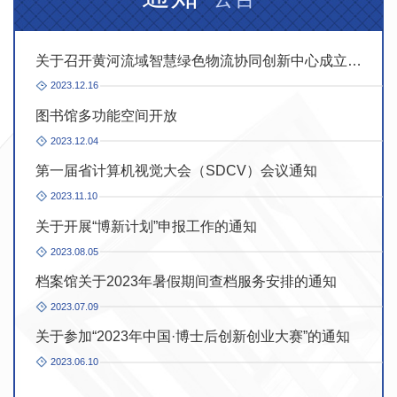
关于召开黄河流域智慧绿色物流协同创新中心成立大
关于征集教育部分道路命名方案的公告
会暨首届黄河流域物流业绿色低碳高质量发展研讨会
2023.12.16
2023.06.15
的通知
图书馆多功能空间开放
教育校史馆展陈资料征集公告
2023.12.04
2023.05.09
第一届省计算机视觉大会（SDCV）会议通知
教育计财处网上审批、凭证影像化容灾备份等系统采
购项目中标（成交）公告
2023.11.10
2023.04.25
关于开展“博新计划”申报工作的通知
教育招标代理机构遴选中选公告
2023.08.05
2023.04.24
档案馆关于2023年暑假期间查档服务安排的通知
教育材料科学与工程学院粒度分析数码显微镜等科研
设备采购项目中标（成交）公告
2023.07.09
2023.04.24
关于参加“2023年中国·博士后创新创业大赛”的通知
教育水利与环境学院设备更新改造采购项目（四）中
标（成交）公告
2023.06.10
2023.04.21