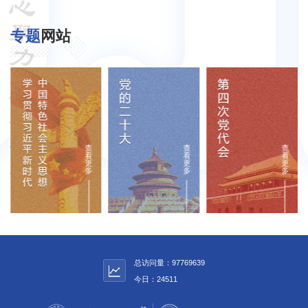
专题
网站
查
查
查
看
看
看
更
更
更
多
多
多
总访问量：
97769639
今日：
24511