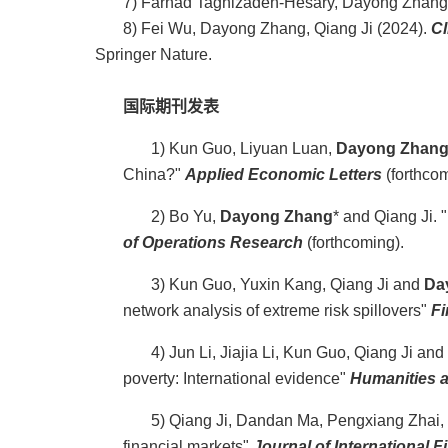
7) Farhad Taghizadeh-Hesary, Dayong Zhang
8) Fei Wu, Dayong Zhang, Qiang Ji (2024).
Cl
Springer Nature.
国际期刊发表
1) Kun Guo, Liyuan Luan,
Dayong Zhan
China?"
Applied Economic Letters
(forthcom
2) Bo Yu,
Dayong Zhang
* and Qiang Ji.
of Operations Research
(forthcoming).
3) Kun Guo, Yuxin Kang, Qiang Ji and
Da
network analysis of extreme risk spillovers"
Fi
4) Jun Li, Jiajia Li, Kun Guo, Qiang Ji and
poverty: International evidence"
Humanities 
5) Qiang Ji, Dandan Ma, Pengxiang Zhai, 
financial markets"
Journal of International 