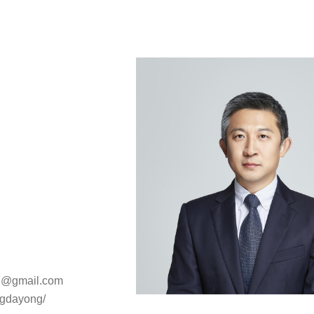
g@gmail.com
angdayong/