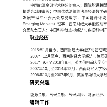
中国能源金融学术联盟创始人；
国际能源转型
执委会副理事长；中国优选法统筹法与经济数学
发展管理专业委员会常务理事；中国能源环境
Emerging Markets
）理事；西南财经大学能源与
究团队负责人；中国科学院虚拟经济与数据科学研
职业经历
2015
年
1
月至今，
西南财经大学经济与管理研
2007
年
12
月至今，
西南财经大学经济与管理研
2017
年
9
月至
2019
年
8
月，
英国伯明翰大学商
2007
年
10
月至
2014
年
12
月，
西南财经大学经
2006
年
10
月至
2007
年
9
月，
英国莱斯特大学经
研究兴趣
能源金融、气候金融、气候风险、能源经济、
编辑工作