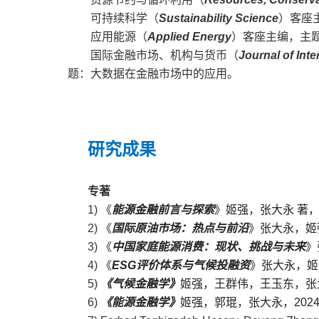
可持续科学（
Sustainability Science
）客座
应用能源（
Applied Energy
）客座主编，主
国际金融市场、机构与货币（
Journal of Inte
题：大数据在金融市场中的应用。
研究成果
专著
1)
《
能源金融前言与探索
》姬强，张大永 著，
2)
《
国际原油市场：热点与前沿
》张大永，姬
3)
《
中国家庭能源消费：现状、挑战与未来
》
4)
《
ESG评价体系与气候投融资
》张大永，姬
5)
《气候金融学》
姬强，王群伟，王玉东，张
6)
《能源金融学》
姬强，郭琨，张大永，202