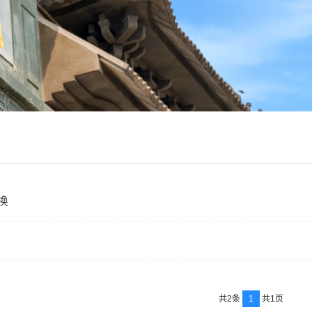
换
1
共2条
共1页