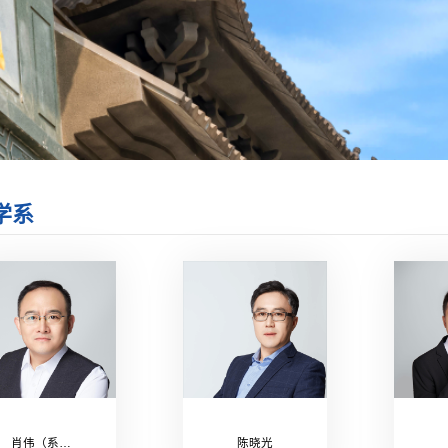
学系
肖伟（系主任）
陈晓光