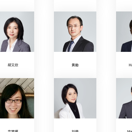
胡又欣
黄勔
H
栾梦娜
刘萌