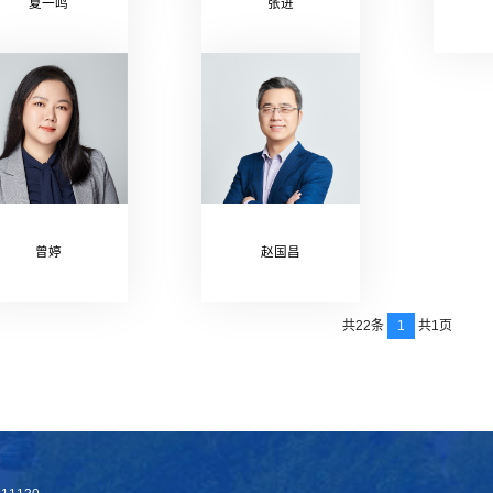
夏一鸣
张进
曾婷
赵国昌
1
共22条
共1页