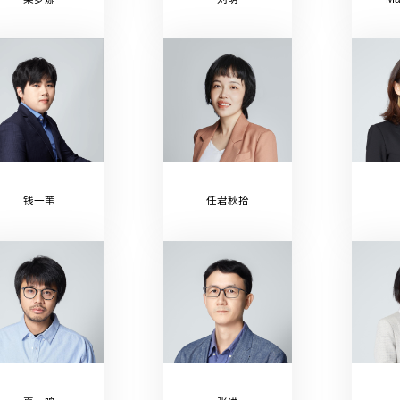
钱一苇
任君秋拾