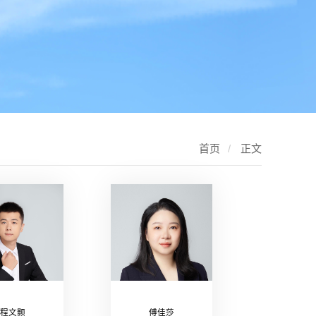
首页
/
正文
程文颢
傅佳莎