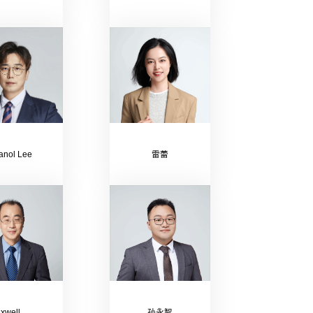
anol Lee
雷蕾
Maxwell Pak
孙永智