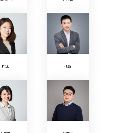
许冰
徐舒