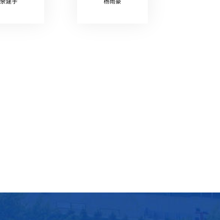
余建宇
杨雨豪