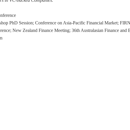
rs in
VC-backed Companies
.
nference
shop PhD Session; Conference on Asia-Pacific Financial Market; FIR
erence; New Zealand Finance Meeting; 36th Australasian Finance and 
um