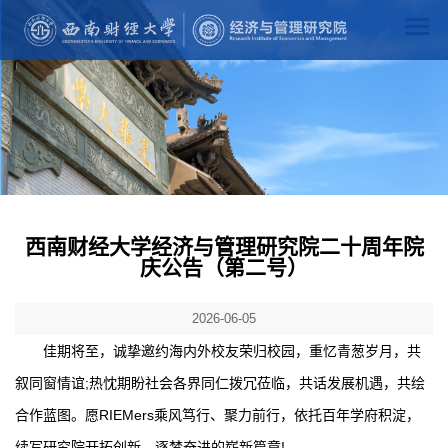
西南财经大学经济与管理研究院二十周年院
庆公告（第二号）
2026-06-05
佳期将至，诚挚邀约海内外校友荣归校园，重忆青葱岁月，共
叙同窗情谊;热忱期盼社会各界同仁拨冗莅临，共话发展机遇，共绘
合作蓝图。愿RIEMers乘风笃行、聚力前行，依托百年学府积淀，
续写研究院开拓创新、逐梦奋进的崭新篇章!