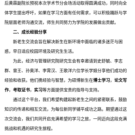
后黄霖副院长预祝本次学术节分会场活动取得圆满成功，同时向全
体学生提出呼吁，如果在学习方面有任何需求，可以积极踊跃与学
院层面老师沟通交流，师生共同努力为学院的发展做出贡献。
二、成长经验分享
新老生交流会旨在解决新生在新环境中面临的诸多迷茫与困
惑，早日适应校园环境及研究生生活。
为此，经济与管理研究院研究生会有幸邀请到史舒毓、李志
群、曾王、孙奥洋、李霄汉、王歌洋六位学长学姐分享他们成功的
经验和收获。他们携经验与智慧，为硕博新生在
博士学习
，
论文写
作
，
考取证书
，
实习
等方面提供宝贵的指导与支持。
通过这个平台，我们希望构建起新老生之间的紧密联系，鼓励
知识的传递和相互交流，为每位新同学铺平成功之路。期望通过这
次交流会，我们共同开启充满希望的学习之旅，一同迈向这段充满
挑战和机遇的研究生旅程。