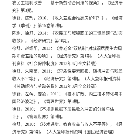
农民工福利改善——基于新劳动合同法的视角》，《经济研
究》第3期。
徐舒、陈珣，
2016：《收入差距会推高房价吗？》，《经济
学（季刊）》第15卷第2期。
陈珣、徐舒，
2014：《农民工与城镇职工的工资差距与动态
收敛》，《经济研究》第10期。
徐舒、赵绍阳，
2013：《养老金“双轨制”对城镇居民生命周
期消费差距的影响》，《经济研究》第1期。（人大复印报
刊资料《社会保障制度》2013年4月全文转载）
徐舒、朱南苗，
2011：《异质性要素回报、随机冲击与残差
收入不平等》，《经济研究》第8期。（人大复印报刊资料
《劳动经济与劳动关系》2012年3月全文转载）
徐舒、左萌、姜凌，
2011：《技术扩散、内生技术转化与中
国经济波动》，《管理世界》第3期。
徐舒，
2010：《不规则数据下居民收入冲击的分解与估
计》，《管理世界》第9期。
徐舒，
2010：《技术进步、教育收益与收入不平等》，《经
济研究》第9期。（人大复印报刊资料《国民经济管理》