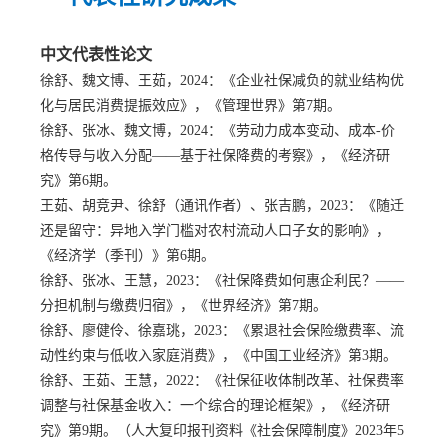
中文代表性论文
徐舒、魏文博、王茹，
2024：《企业社保减负的就业结构优
化与居民消费提振效应》，《管理世界》第7期。
徐舒、张冰、魏文博，
2024：《劳动力成本变动、成本-价
格传导与收入分配——基于社保降费的考察》，《经济研
究》第6期。
王茹、胡竞尹、徐舒（通讯作者）、张吉鹏，
2023：《随迁
还是留守：异地入学门槛对农村流动人口子女的影响》，
《经济学（季刊）》第6期。
徐舒、张冰、王慧，
2023：《社保降费如何惠企利民？——
分担机制与缴费归宿》，《世界经济》第7期。
徐舒、廖健伶、徐嘉珧，
2023：《累退社会保险缴费率、流
动性约束与低收入家庭消费》，《中国工业经济》第3期。
徐舒、王茹、王慧，
2022：《社保征收体制改革、社保费率
调整与社保基金收入：一个综合的理论框架》，《经济研
究》第9期。（人大复印报刊资料《社会保障制度》2023年5