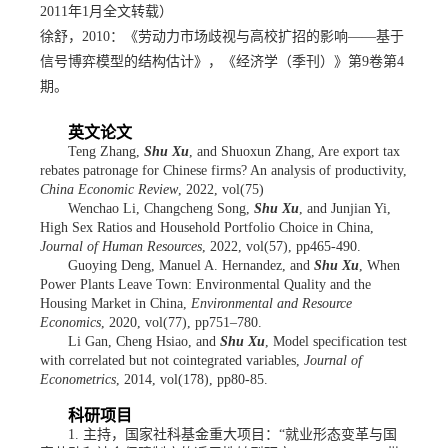
2011年1月全文转载）
徐舒，
2010：《劳动力市场歧视与高校扩招的影响——基于
信号博弈模型的结构估计》，《经济学（季刊）》第9卷第4
期。
英文论文
Teng Zhang,
Shu Xu
, and Shuoxun Zhang, Are export tax
rebates patronage for Chinese firms? An analysis of productivity,
China Economic Review
, 2022, vol(75)
Wenchao Li, Changcheng Song,
Shu Xu
, and Junjian Yi,
High Sex Ratios and Household Portfolio Choice in China,
Journal of Human Resources
, 2022, vol(57), pp465-490.
Guoying Deng, Manuel A. Hernandez, and
Shu Xu
, When
Power Plants Leave Town: Environmental Quality and the
Housing Market in China,
Environmental and Resource
Economics
, 2020, vol(77), pp751–780.
Li Gan, Cheng Hsiao, and
Shu Xu
, Model specification test
with correlated but not cointegrated variables,
Journal of
Econometrics
, 2014, vol(178), pp80-85.
科研项目
1. 主持，国家社科基金重大项目：“就业形态变革与国