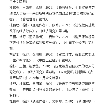
月全文转载）
杜鹏程、王姝勋、徐舒，
2021：《税收征管、企业避税与劳
动收入份额——来自所得税征管范围改革的“准自然实验”证
据》，《管理世界》第7期。
杜鹏程、徐舒（通讯作者）、张冰，
2021：《社保缴费基数
改革的经济效应》，《经济研究》第6期。
王貂、徐舒（通讯作者）、杨汝岱，
2021：《消费保险视角
下农村扶贫政策的福利效应分析》，《中国工业经济》第2
期。
刘睿雯、徐舒、张川川，
2020：《贸易开放、就业结构变迁
与生产率增长》，《中国工业经济》第6期。
徐舒、王貂、杨汝岱，
2020：《国家级贫困县政策的收入分
配效应》，《经济研究》第4期。（人大复印报刊资料《农
业经济研究》2020年10月全文转载）
徐舒、杜鹏程、吴明琴，
2020：《最低工资与劳动资源配置
效率——来自断点回归设计的证据》，《经济学（季刊）》
第1期。
杜鹏程、徐舒（通讯作者）、吴明琴，
2018：《劳动保护与