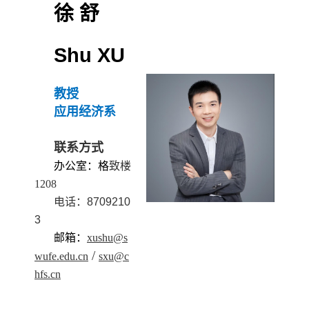
徐 舒
Shu XU
教授
应用经济系
联系方式
办公室：格
致楼
1208
电话：8709210
3
邮箱：
xushu@s
/
wufe.edu.cn
sxu@c
hfs.cn