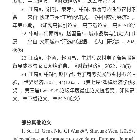
发展：中国经验，《财贸经济》，2023年第7期
21.
王奇
#
，谢凯，秦芳*，牛耕
.
市场可达性与农村家
费——来自“快递下乡”工程的证据，《中国农村经济》，20
年第12期，（知网高被引论文、高下载论文、高PCSI论文
22.
牛耕，何雨可#，赵国昌*，城市品牌与流动人口居
愿——来自“文明城市”评选的证据，《人口研究》，2022
46(6)
23.
王奇
#
，李涵，赵国昌，牛耕*
.
农村电子商务服务
贸易成本与家庭网络消费，《财贸经济》, 2022，43(6)
24.
王奇
#
, 牛耕*, 赵国昌. 电子商务发展与乡村振兴:中
验， 世界经济, 2021, 44(12):21. （第七届“香樟经济学优
奖”；第三届PwC3535论坛年度最佳论文提名奖；知网高
文、高下载论文、高PCSI论文）
部分其他论文
1.
Sen Li, Geng Niu, Qi Wang#*, Shuyang Wen, (2025) Jud
independence and corporate tax avoidance, European Journal of