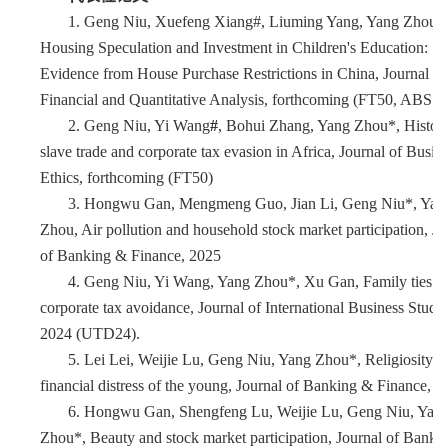
1.
Geng Niu, Xuefeng Xiang#, Liuming Yang, Yang Zhou*
Housing Speculation and Investment in Children's Education:
Evidence from House Purchase Restrictions in China, Journal of
Financial and Quantitative Analysis, forthcoming (FT50, ABS 4
2.
Geng Niu, Yi Wang
#
, Bohui Zhang, Yang Zhou*, Histori
slave trade and corporate tax evasion in Africa, Journal of Busin
Ethics, forthcoming (FT50)
3.
Hongwu Gan, Mengmeng Guo, Jian Li, Geng Niu*, Yan
Zhou, Air pollution and household stock market participation, Jo
of Banking & Finance, 2025
4.
Geng Niu, Yi Wang, Yang Zhou*, Xu Gan, Family ties a
corporate tax avoidance, Journal of International Business Studie
2024 (UTD24).
5.
Lei Lei, Weijie Lu, Geng Niu, Yang Zhou*, Religiosity a
financial distress of the young, Journal of Banking & Finance, 2
6.
Hongwu Gan, Shengfe
ng Lu, Weijie Lu, Geng Niu, Yan
Zhou*, Beauty and stock market participation, Journal of Banki