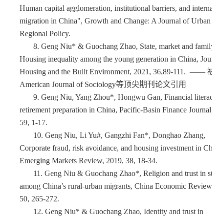
Human capital agglomeration, institutional barriers, and internal
migration in China", Growth and Change: A Journal of Urban a
Regional Policy.
8.
Geng Niu* & Guochang Zhao, State, market and family:
Housing inequality among the young generation in China, Journa
Housing and the Built Environment, 2021, 36,89-111. —— 被
American Journal of Sociology等顶尖期刊论文引用
9.
Geng Niu, Yang Zhou*, Hongwu Gan, Financial literacy
retirement preparation in China, Pacific-Basin Finance Journal, 
59, 1-17.
10.
Geng Niu, Li Yu#, Gangzhi Fan*, Donghao Zhang,
Corporate fraud, risk avoidance, and housing investment in Chin
Emerging Markets Review, 2019, 38, 18-34.
11.
Geng Niu & Guochang Zhao*, Religion and trust in stra
among China’s rural-urban migrants, China Economic Review, 
50, 265-272.
12.
Geng Niu* & Guochang Zhao, Identity and trust in