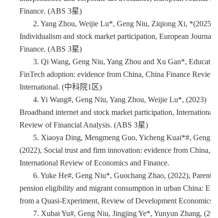
Finance. (ABS 3星)
2.
Yang Zhou, Weijie Lu*, Geng Niu, Ziqiong Xi, *(2025)
Individualism and stock market participation, European Journal 
Finance. (ABS 3星)
3.
Qi Wang, Geng Niu, Yang Zhou and Xu Gan*, Educatio
FinTech adoption: evidence from China, China Finance Review
International. (中科院1区)
4.
Yi Wang#, Geng Niu, Yang Zhou, Weijie Lu*, (2023)
Broadband internet and stock market participation, International
Review of Financial Analysis. (ABS 3星)
5.
Xiaoya Ding, Mengmeng Guo, Yicheng Kuai*#, Geng N
(2022), Social trust and firm innovation: evidence from China,
International Review of Economics and Finance.
6.
Yuke He#, Geng Niu*, Guochang Zhao, (2022), Parents’
pension eligibility and migrant consumption in urban China: Ev
from a Quasi-Experiment, Review of Development Economics.
7.
Xubai Yu#, Geng Niu, Jingjing Ye*, Yunyun Zhang, (202