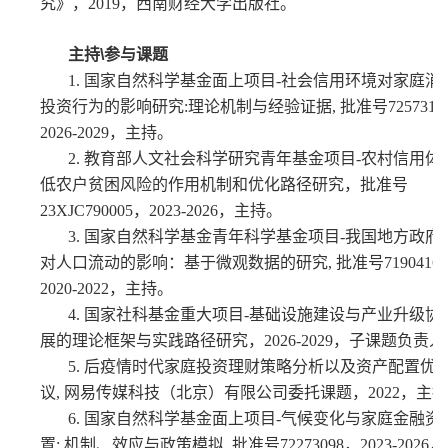
究》，2
019，西南财经大学出版社。
主持
\
参与课题
1.
国家自然科学基金面上项目-社会信用环境对家庭消
投资行为的影响研究:
理论机制与经验证据
, 批准号725731
2026-2029，主持。
2.
教育部人文社会科学研究青年基金项目-农村信用体
低农户贫困风险的作用机制和优化路径研究，
批准号
23XJC790005，2023-2026，主持
。
3.
国家自然科学基金青年科学基金项目-我国地方政府
对人口流动的影响：基于微观数据的研究, 批准号71904160
2020-2022，主持。
4.
国家社科基金重大项目-基础设施建设与产业升级协
展的理论框架与实践路径研究，2026-2029，子课题负责人
5.
后疫情时代家庭投资理财策略分析以及资产配置优
议, 网易传媒科技（北京）有限公司委托课题，2022，主
6.
国家自然科学基金面上项目-气候变化与家庭金融资
置: 机制、效应与政策模拟, 批准号72273098，2023-2026