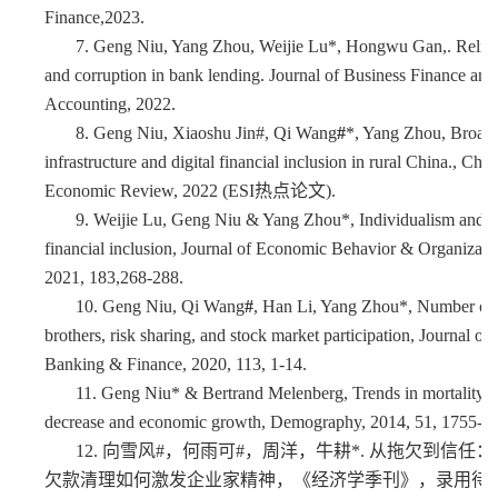
Finance,2023.
7.
Geng Niu, Yang Zhou, Weijie Lu*, Hongwu Gan,. Religi
and corruption in bank lending. Journal of Business Finance and
Accounting, 2022.
8.
Geng Niu, Xiaoshu Jin#, Qi Wang
#
*, Yang Zhou, Broad
infrastructure and digital financial inclusion in rural China., Chin
Economic Review, 2022 (ESI热点论文).
9.
Weijie Lu, Geng Niu & Yang Zhou*, Individualism and
financial inclusion, Journal of Economic Behavior & Organizati
2021, 183,268-288.
10.
Geng Niu, Qi Wang
#
, Han Li, Yang Zhou*, Number of
brothers, risk sharing, and stock market participation, Journal of
Banking & Finance, 2020, 113, 1-14.
11.
Geng Niu* & Bertrand Melenberg, Trends in mortality
decrease and economic growth, Demography, 2014, 51, 1755-1
12.
向雪风#，何雨可#，周洋，牛耕*
.
从拖欠到信任：
欠款清理如何激发企业家精神，《经济学季刊》，录用待