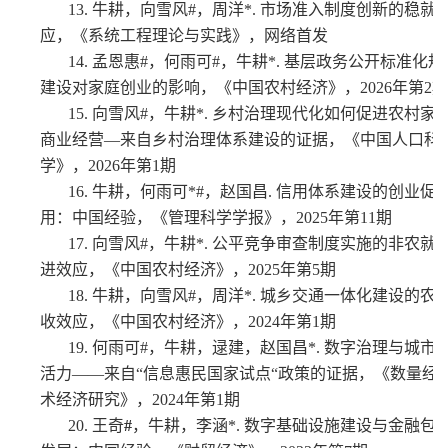
13.
牛耕，向雪风#，周洋*
.
市场准入制度创新的稳就
应，《系统工程理论与实践》，网络首发
14.
孟恩惠#，何雨可#，牛耕*
.
基层政务公开标准化规
建设对家庭创业的影响，《中国农村经济》，2026年第2期
15.
向雪风#，牛耕*
.
乡村治理现代化如何促进农村家
商业经营—来自乡村治理体系建设的证据，《中国人口科
学》，2026年第1期
16.
牛耕，何雨可*#，赵国昌
.
信用体系建设的创业促
用：中国经验，《管理科学学报》，2025年第11期
17.
向雪风#，牛耕*
.
公平竞争审查制度实施的非农就
进效应，《中国农村经济》，2025年第5期
18. 牛耕，向雪风#，周洋*
.
城乡交通一体化建设的农
收效应，《中国农村经济》，2024年第1期
19.
何雨可#，牛耕，逯建，赵国昌*
.
数字治理与城市
活力——来自“信息惠民国家试点“政策的证据，《数量经
术经济研究》，2024年第1期
20.
王奇
#
，牛耕，李涵*
.
数字基础设施建设与金融包